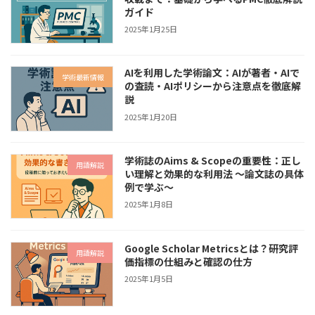
ガイド
2025年1月25日
AIを利用した学術論文：AIが著者・AIで
学術最新情報
の査読・AIポリシーから注意点を徹底解
説
2025年1月20日
学術誌のAims & Scopeの重要性：正し
用語解説
い理解と効果的な利用法 〜論文誌の具体
例で学ぶ〜
2025年1月8日
Google Scholar Metricsとは？研究評
用語解説
価指標の仕組みと確認の仕方
2025年1月5日