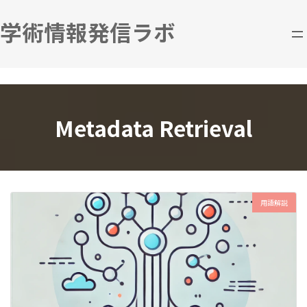
コ
ナ
ン
ビ
学術情報発信ラボ
テ
ゲ
ン
ー
ツ
シ
へ
ョ
ス
ン
キ
に
Metadata Retrieval
ッ
移
プ
動
用語解説