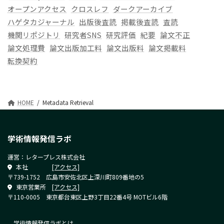
オープンアクセス
クロスレフ
ダークアーカイブ
ハゲタカジャーナル
出版後査読
掲載後査読
査読
機関リポジトリ
研究者SNS
研究評価
紀要
論文不正
論文処理費
論文出版加工料
論文出版料
論文掲載料
転換契約
HOME
Metadata Retrieval
学術情報発信ラボ
運営：レタープレス株式会社
本社
[アクセス]
〒739-1752 広島市安佐北区上深川町809番地の5
東京営業所
[アクセス]
〒110-0005 東京都台東区上野3丁目22番4号 MOTビル6階
学術情報発信ラボとは