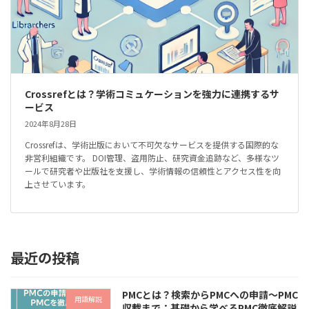
Crossrefとは？学術コミュケーションを強力に連携するサ
ービス
2024年8月28日
Crossrefは、学術出版において不可欠なサービスを提供する国際的な
非営利組織です。 DOI管理、盗用防止、研究資金追跡など、多様なツ
ールで研究者や出版社を支援し、学術情報の信頼性とアクセス性を向
上させています。
最近の投稿
PMCとは？検索からPMCへの申請～PMC
用語解説
収載まで：基礎から学べるPMC徹底解説