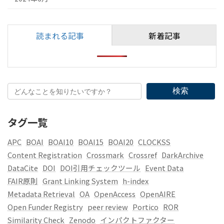
読まれる記事
新着記事
検索
タグ一覧
APC
BOAI
BOAI10
BOAI15
BOAI20
CLOCKSS
Content Registration
Crossmark
Crossref
DarkArchive
DataCite
DOI
DOI引用チェックツール
Event Data
FAIR原則
Grant Linking System
h-index
Metadata Retrieval
OA
OpenAccess
OpenAIRE
Open Funder Registry
peer review
Portico
ROR
Similarity Check
Zenodo
インパクトファクター