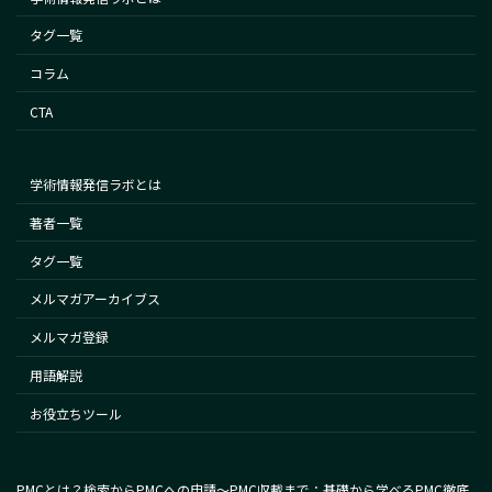
タグ一覧
コラム
CTA
学術情報発信ラボとは
著者一覧
タグ一覧
メルマガアーカイブス
メルマガ登録
用語解説
お役立ちツール
PMCとは？検索からPMCへの申請～PMC収載まで：基礎から学べるPMC徹底