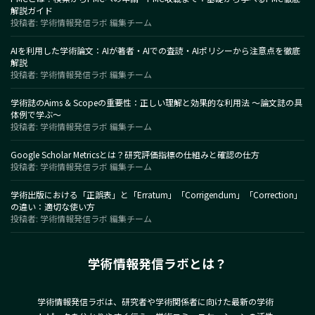
解説ガイド
投稿者: 学術情報発信ラボ 編集チーム
AIを利用した学術論文：AIが著者・AIでの査読・AIポリシーから注意点を徹底
解説
投稿者: 学術情報発信ラボ 編集チーム
学術誌のAims & Scopeの重要性：正しい理解と効果的な利用法 〜論文誌の具
体例で学ぶ〜
投稿者: 学術情報発信ラボ 編集チーム
Google Scholar Metricsとは？研究評価指標の仕組みと確認の仕方
投稿者: 学術情報発信ラボ 編集チーム
学術出版における「正誤表」と「Erratum」「Corrigendum」「Correction」
の違い：適切な使い方
投稿者: 学術情報発信ラボ 編集チーム
学術情報発信ラボとは？
学術情報発信ラボは、研究者や学術関係者に向けた最新の学術