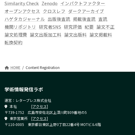
Similarity Check
Zenodo
インパクトファクター
オープンアクセス
クロスレフ
ダークアーカイブ
ハゲタカジャーナル
出版後査読
掲載後査読
査読
機関リポジトリ
研究者SNS
研究評価
紀要
論文不正
論文処理費
論文出版加工料
論文出版料
論文掲載料
転換契約
HOME
Content Registration
学術情報発信ラボ
運営：レタープレス株式会社
本社
[アクセス]
〒739-1752 広島市安佐北区上深川町809番地の5
東京営業所
[アクセス]
〒110-0005 東京都台東区上野3丁目22番4号 MOTビル6階