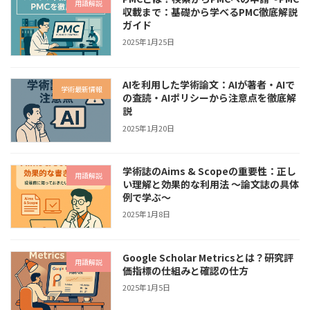
用語解説
収載まで：基礎から学べるPMC徹底解説
ガイド
2025年1月25日
AIを利用した学術論文：AIが著者・AIで
学術最新情報
の査読・AIポリシーから注意点を徹底解
説
2025年1月20日
学術誌のAims & Scopeの重要性：正し
用語解説
い理解と効果的な利用法 〜論文誌の具体
例で学ぶ〜
2025年1月8日
Google Scholar Metricsとは？研究評
用語解説
価指標の仕組みと確認の仕方
2025年1月5日