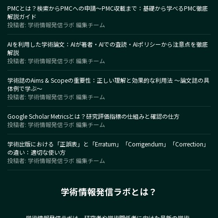
PMCとは？検索からPMCへの申請～PMC収載まで：基礎から学べるPMC徹底
解説ガイド
投稿者: 学術情報発信ラボ 編集チーム
AIを利用した学術論文：AIが著者・AIでの査読・AIポリシーから注意点を徹底
解説
投稿者: 学術情報発信ラボ 編集チーム
学術誌のAims & Scopeの重要性：正しい理解と効果的な利用法 〜論文誌の具
体例で学ぶ〜
投稿者: 学術情報発信ラボ 編集チーム
Google Scholar Metricsとは？研究評価指標の仕組みと確認の仕方
投稿者: 学術情報発信ラボ 編集チーム
学術出版における「正誤表」と「Erratum」「Corrigendum」「Correction」
の違い：適切な使い方
投稿者: 学術情報発信ラボ 編集チーム
学術情報発信ラボとは？
学術情報発信ラボは、研究者や学術関係者に向けた最新の学術