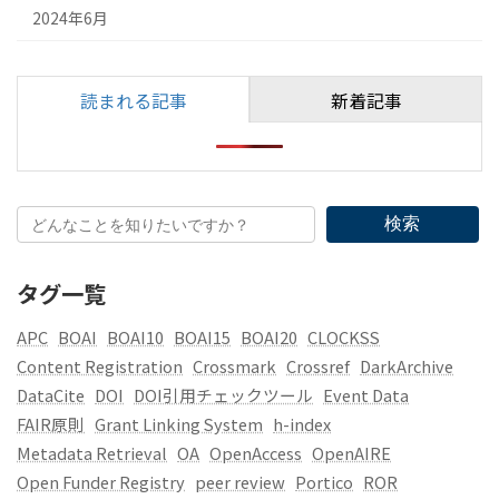
2024年6月
読まれる記事
新着記事
検索
タグ一覧
APC
BOAI
BOAI10
BOAI15
BOAI20
CLOCKSS
Content Registration
Crossmark
Crossref
DarkArchive
DataCite
DOI
DOI引用チェックツール
Event Data
FAIR原則
Grant Linking System
h-index
Metadata Retrieval
OA
OpenAccess
OpenAIRE
Open Funder Registry
peer review
Portico
ROR