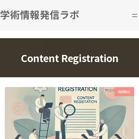
コ
ナ
ン
ビ
学術情報発信ラボ
テ
ゲ
ン
ー
ツ
シ
へ
ョ
ス
ン
キ
に
Content Registration
ッ
移
プ
動
用語解説