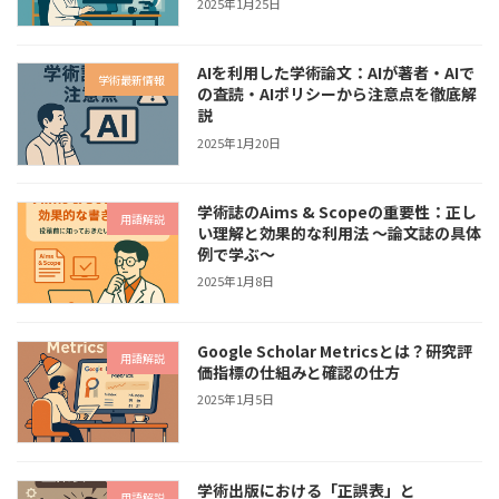
2025年1月25日
AIを利用した学術論文：AIが著者・AIで
学術最新情報
の査読・AIポリシーから注意点を徹底解
説
2025年1月20日
学術誌のAims & Scopeの重要性：正し
用語解説
い理解と効果的な利用法 〜論文誌の具体
例で学ぶ〜
2025年1月8日
Google Scholar Metricsとは？研究評
用語解説
価指標の仕組みと確認の仕方
2025年1月5日
学術出版における「正誤表」と
用語解説