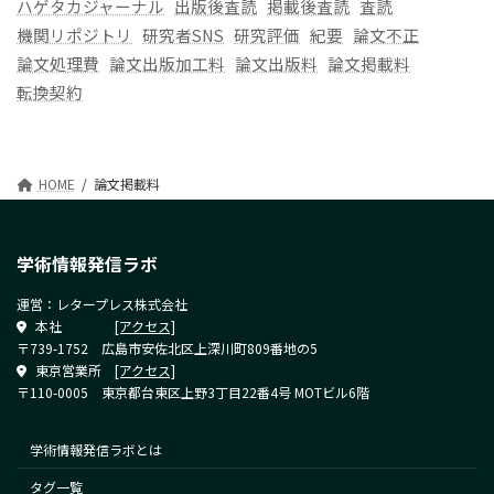
ハゲタカジャーナル
出版後査読
掲載後査読
査読
機関リポジトリ
研究者SNS
研究評価
紀要
論文不正
論文処理費
論文出版加工料
論文出版料
論文掲載料
転換契約
HOME
論文掲載料
学術情報発信ラボ
運営：レタープレス株式会社
本社
[アクセス]
〒739-1752 広島市安佐北区上深川町809番地の5
東京営業所
[アクセス]
〒110-0005 東京都台東区上野3丁目22番4号 MOTビル6階
学術情報発信ラボとは
タグ一覧