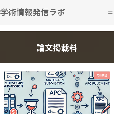
コ
ナ
ン
ビ
学術情報発信ラボ
テ
ゲ
ン
ー
ツ
シ
へ
ョ
ス
ン
キ
に
論文掲載料
ッ
移
プ
動
用語解説