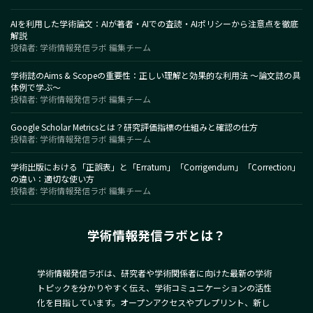
AIを利用した学術論文：AIが著者・AIでの査読・AIポリシーから注意点を徹底
解説
投稿者: 学術情報発信ラボ 編集チーム
学術誌のAims & Scopeの重要性：正しい理解と効果的な利用法 〜論文誌の具
体例で学ぶ〜
投稿者: 学術情報発信ラボ 編集チーム
Google Scholar Metricsとは？研究評価指標の仕組みと確認の仕方
投稿者: 学術情報発信ラボ 編集チーム
学術出版における「正誤表」と「Erratum」「Corrigendum」「Correction」
の違い：適切な使い方
投稿者: 学術情報発信ラボ 編集チーム
学術情報発信ラボとは？
学術情報発信ラボは、研究者や学術関係者に向けた最新の学術
トピックを分かりやすく伝え、学術コミュニケーションの活性
化を目指しています。オープンアクセスやプレプリント、新し