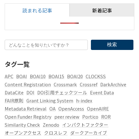
読まれる記事
新着記事
検索
タグ一覧
APC
BOAI
BOAI10
BOAI15
BOAI20
CLOCKSS
Content Registration
Crossmark
Crossref
DarkArchive
DataCite
DOI
DOI引用チェックツール
Event Data
FAIR原則
Grant Linking System
h-index
Metadata Retrieval
OA
OpenAccess
OpenAIRE
Open Funder Registry
peer review
Portico
ROR
Similarity Check
Zenodo
インパクトファクター
オープンアクセス
クロスレフ
ダークアーカイブ