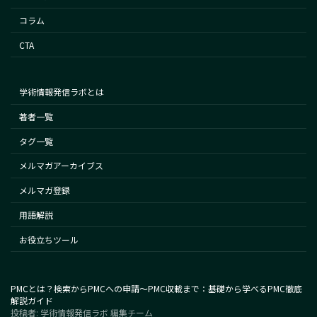
コラム
CTA
学術情報発信ラボとは
著者一覧
タグ一覧
メルマガアーカイブス
メルマガ登録
用語解説
お役立ちツール
PMCとは？検索からPMCへの申請～PMC収載まで：基礎から学べるPMC徹底
解説ガイド
投稿者: 学術情報発信ラボ 編集チーム