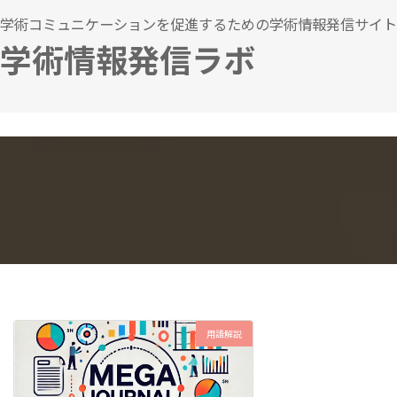
コ
ナ
学術コミュニケーションを促進するための学術情報発信サイト
ン
ビ
学術情報発信ラボ
テ
ゲ
ン
ー
ツ
シ
へ
ョ
ス
ン
キ
に
ッ
移
プ
動
用語解説