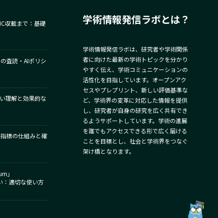
学術情報発信ラボとは？
MC収載まで：基礎
学術情報発信ラボは、研究者や学術関係
者に向けた最新の学術トピックを分かり
での査読・AIポリシ
やすく伝え、学術コミュニケーションの
活性化を目指しています。オープンアク
セスやプレプリント、新しい評価基準な
正しい理解と効果的な
ど、学術界の変革に対応した情報を提供
し、研究者が自身の研究を広く共有でき
るようサポートしています。学術の進展
を誰でもアクセスできる形で広く届ける
研究評価指標の仕組みと確
ことを目標とし、社会と学術界をつなぐ
架け橋となります。
um」
」の違い：適切な使い方