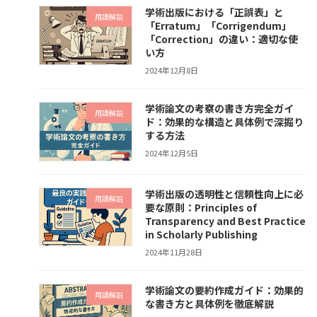
学術出版における「正誤表」と
用語解説
「Erratum」「Corrigendum」
「Correction」の違い：適切な使
い方
2024年12月8日
学術論文の考察の書き方完全ガイ
用語解説
ド：効果的な構造と具体例で深掘り
する方法
2024年12月5日
学術出版の透明性と信頼性向上に必
用語解説
要な原則：Principles of
Transparency and Best Practice
in Scholarly Publishing
2024年11月28日
学術論文の要約作成ガイド：効果的
用語解説
な書き方と具体例を徹底解説