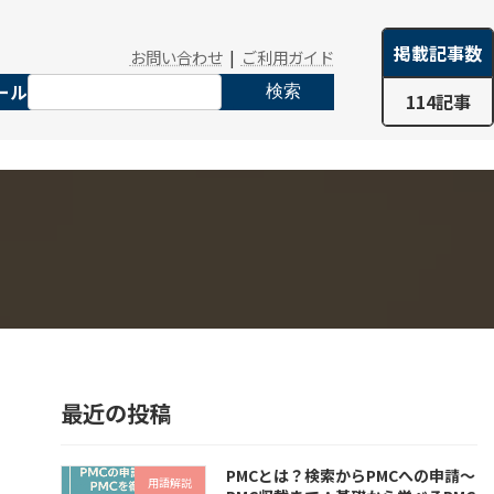
掲載記事数
お問い合わせ
|
ご利用ガイド
ール
検索
114記事
最近の投稿
PMCとは？検索からPMCへの申請～
用語解説