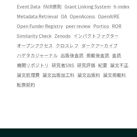
Event Data
FAIR原則
Grant Linking System
h-index
Metadata Retrieval
OA
OpenAccess
OpenAIRE
Open Funder Registry
peer review
Portico
ROR
Similarity Check
Zenodo
インパクトファクター
オープンアクセス
クロスレフ
ダークアーカイブ
ハゲタカジャーナル
出版後査読
掲載後査読
査読
機関リポジトリ
研究者SNS
研究評価
紀要
論文不正
論文処理費
論文出版加工料
論文出版料
論文掲載料
転換契約