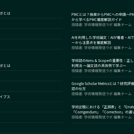
ボとは
PMCとは？検索からPMCへの申請～P
から学べるPMC徹底解説ガイド
投稿者: 学術情報発信ラボ 編集チーム
AIを利用した学術論文：AIが著者・AI
ーから注意点を徹底解説
投稿者: 学術情報発信ラボ 編集チーム
学術誌のAims & Scopeの重要性：
ボとは
利用法 〜論文誌の具体例で学ぶ〜
投稿者: 学術情報発信ラボ 編集チーム
Google Scholar Metricsとは？
認の仕方
投稿者: 学術情報発信ラボ 編集チーム
イブス
学術出版における「正誤表」と「Errat
「Corrigendum」「Correction
投稿者: 学術情報発信ラボ 編集チーム