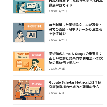
PMC収載まで：基礎から学べるPMC
徹底解説ガイド
2025年1月25日
AIを利用した学術論文：AIが著者・
学術最新情報
AIでの査読・AIポリシーから注意点
を徹底解説
2025年1月20日
学術誌のAims & Scopeの重要性：
用語解説
正しい理解と効果的な利用法 〜論文
誌の具体例で学ぶ〜
2025年1月8日
Google Scholar Metricsとは？研
用語解説
究評価指標の仕組みと確認の仕方
2025年1月5日