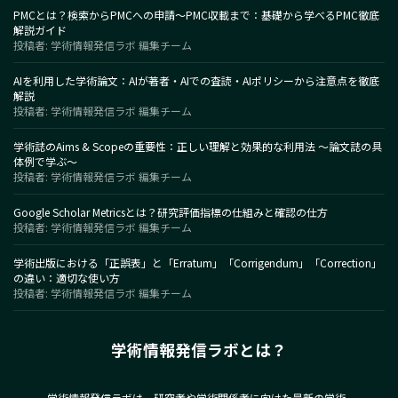
PMCとは？検索からPMCへの申請～PMC収載まで：基礎から学べるPMC徹底
解説ガイド
投稿者: 学術情報発信ラボ 編集チーム
AIを利用した学術論文：AIが著者・AIでの査読・AIポリシーから注意点を徹底
解説
投稿者: 学術情報発信ラボ 編集チーム
学術誌のAims & Scopeの重要性：正しい理解と効果的な利用法 〜論文誌の具
体例で学ぶ〜
投稿者: 学術情報発信ラボ 編集チーム
Google Scholar Metricsとは？研究評価指標の仕組みと確認の仕方
投稿者: 学術情報発信ラボ 編集チーム
学術出版における「正誤表」と「Erratum」「Corrigendum」「Correction」
の違い：適切な使い方
投稿者: 学術情報発信ラボ 編集チーム
学術情報発信ラボとは？
学術情報発信ラボは、研究者や学術関係者に向けた最新の学術