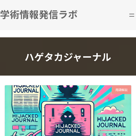
コ
ナ
ン
ビ
学術情報発信ラボ
テ
ゲ
ン
ー
ツ
シ
へ
ョ
ス
ン
キ
に
ハゲタカジャーナル
ッ
移
プ
動
用語解説