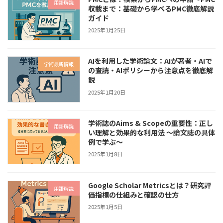
用語解説
収載まで：基礎から学べるPMC徹底解説
ガイド
2025年1月25日
AIを利用した学術論文：AIが著者・AIで
学術最新情報
の査読・AIポリシーから注意点を徹底解
説
2025年1月20日
学術誌のAims & Scopeの重要性：正し
用語解説
い理解と効果的な利用法 〜論文誌の具体
例で学ぶ〜
2025年1月8日
Google Scholar Metricsとは？研究評
用語解説
価指標の仕組みと確認の仕方
2025年1月5日