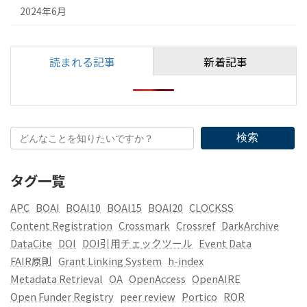
2024年6月
読まれる記事
新着記事
検索
タグ一覧
APC
BOAI
BOAI10
BOAI15
BOAI20
CLOCKSS
Content Registration
Crossmark
Crossref
DarkArchive
DataCite
DOI
DOI引用チェックツール
Event Data
FAIR原則
Grant Linking System
h-index
Metadata Retrieval
OA
OpenAccess
OpenAIRE
Open Funder Registry
peer review
Portico
ROR