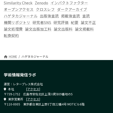
Similarity Check
Zenodo
インパクトファクター
オープンアクセス
クロスレフ
ダークアーカイブ
ハゲタカジャーナル
出版後査読
掲載後査読
査読
機関リポジトリ
研究者SNS
研究評価
紀要
論文不正
論文処理費
論文出版加工料
論文出版料
論文掲載料
転換契約
HOME
ハゲタカジャーナル
学術情報発信ラボ
運営：レタープレス株式会社
本社
[アクセス]
〒739-1752 広島市安佐北区上深川町809番地の5
東京営業所
[アクセス]
〒110-0005 東京都台東区上野3丁目22番4号 MOTビル6階