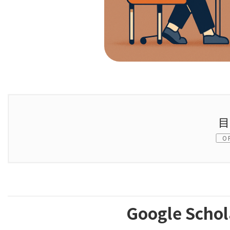
O
1.
Google Scholar Metricsとは
1.1.
Google Scholar Metricsの概要
Google Scho
1.2.
指標が対象とする出版期間と最新情報