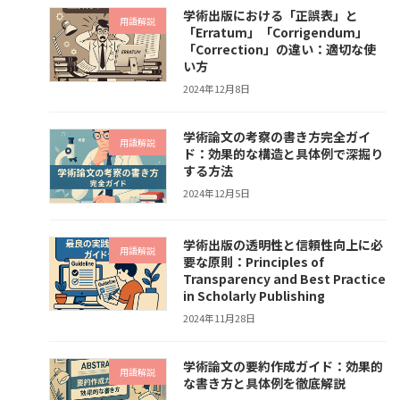
学術出版における「正誤表」と
用語解説
「Erratum」「Corrigendum」
「Correction」の違い：適切な使
い方
2024年12月8日
学術論文の考察の書き方完全ガイ
用語解説
ド：効果的な構造と具体例で深掘り
する方法
2024年12月5日
学術出版の透明性と信頼性向上に必
用語解説
要な原則：Principles of
Transparency and Best Practice
in Scholarly Publishing
2024年11月28日
学術論文の要約作成ガイド：効果的
用語解説
な書き方と具体例を徹底解説