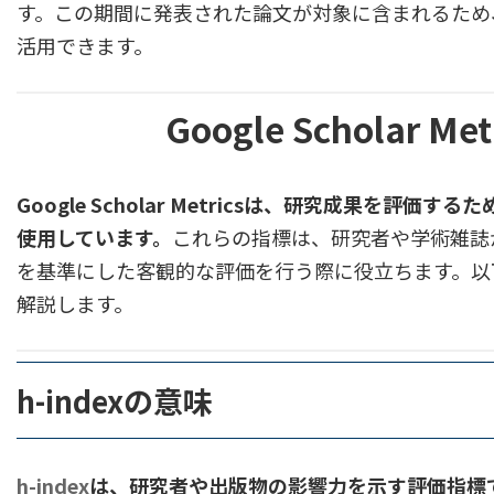
す。この期間に発表された論文が対象に含まれるため
4.
Google Scholar Metricsの包含とカバレ
活用できます。
4.1.
対象となる出版物の詳細
Google Scholar
4.1.1.
インクルージョンガイドラインに
Google Scholar Metricsは、研究成果を評価するた
4.1.2.
エンジニアリングおよびコンピュ
使用しています。
これらの指標は、研究者や学術雑誌
を基準にした客観的な評価を行う際に役立ちます。以
4.2.
除外される出版物の基準
解説します。
4.3.
除外される出版物
h-indexの意味
5.
他の研究評価指標との比較
5.1.
ScopusやWeb of Scienceとの違い
h-index
は、研究者や出版物の影響力を示す評価指標