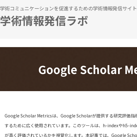
コ
ナ
学術コミュニケーションを促進するための学術情報発信サイト
ン
ビ
学術情報発信ラボ
テ
ゲ
ン
ー
ツ
シ
へ
ョ
ス
ン
キ
に
Google Schol
ッ
移
プ
動
Google Scholar Metricsは、Google Scholarが
するために広く使用されています。このツールは、h-indexやh5-in
が高く評価されているかを視覚化します。本記事では、Google Scho