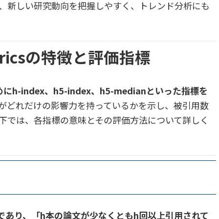
、新しい研究動向を把握しやすく、トレンド分析にも
ッジ
 Metricsの特徴と評価指標
準拠したウェブサイトからのジャーナル記事
めにh-index、h5-index、h5-medianといった指標を
ータサイエンス分野の会議記事
がどれだけの影響力を持っているかを示し、被引用数
下では、各指標の意味とその評価方法について詳しく
であり、「h本の論文が少なくともh回以上引用されて