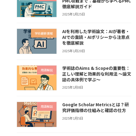
PMC収載まで：基礎から学べるPMC
徹底解説ガイド
2025年1月25日
AIを利用した学術論文：AIが著者・
学術最新情報
AIでの査読・AIポリシーから注意点
を徹底解説
2025年1月20日
学術誌のAims & Scopeの重要性：
用語解説
正しい理解と効果的な利用法 〜論文
誌の具体例で学ぶ〜
2025年1月8日
Google Scholar Metricsとは？研
用語解説
究評価指標の仕組みと確認の仕方
2025年1月5日