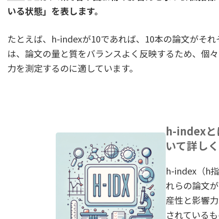
いる状態」を表します。
5.2.
ジャーナル インパクトファクターと
6.
Google Scholar Metricsの限界と改善の
たとえば、h-indexが10であれば、10本の論文がそ
は、論文の量と質をバランスよく反映するため、個々
6.1.
自動インデックス化による情報の不正
力を測定するのに適しています。
6.2.
特定分野のカバレッジの偏り
7.
まとめ
h-ind
いて詳し
8.
参考文献
h-index
れらの論文が
産性と影響力
されているもの