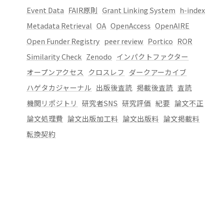
Event Data
FAIR原則
Grant Linking System
h-index
Metadata Retrieval
OA
OpenAccess
OpenAIRE
Open Funder Registry
peer review
Portico
ROR
Similarity Check
Zenodo
インパクトファクター
オープンアクセス
クロスレフ
ダークアーカイブ
ハゲタカジャーナル
出版後査読
掲載後査読
査読
機関リポジトリ
研究者SNS
研究評価
紀要
論文不正
論文処理費
論文出版加工料
論文出版料
論文掲載料
転換契約