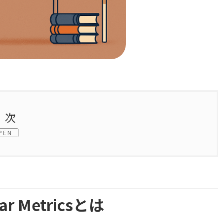
目次
PEN
lar Metricsとは