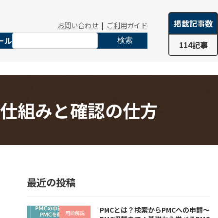
掲載記事数
お問い合わせ
|
ご利用ガイド
ール
検索
114記事
価指標の仕組みと確認の仕方
最近の投稿
PMCとは？検索からPMCへの申請～
用語解説