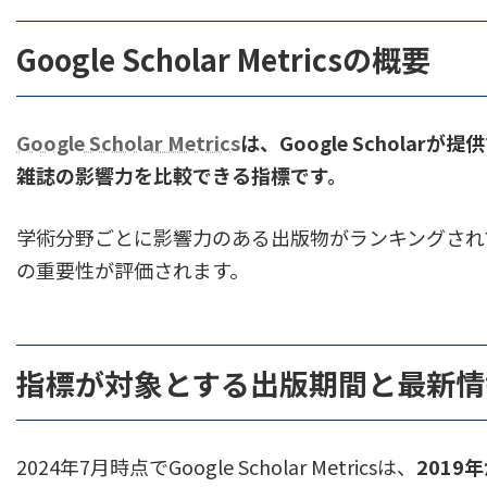
2.
Google Scholar Metricsの特徴と評価指標
Google Scholar Metricsの概要
2.1.
h-indexの意味
Google Scholar Metrics
は、Google Schol
2.2.
h5-indexの意味
雑誌の影響力を比較できる指標です。
2.3.
h5-medianの意味
学術分野ごとに影響力のある出版物がランキングされており
の重要性が評価されます。
3.
Google Scholar Metricsの利用方法
3.1.
基本的な検索方法
指標が対象とする出版期間と最新情
3.2.
分野別ランキングの確認
3.3.
出版物や引用情報の詳細確認
2024年7月時点でGoogle Scholar Metricsは、
2019