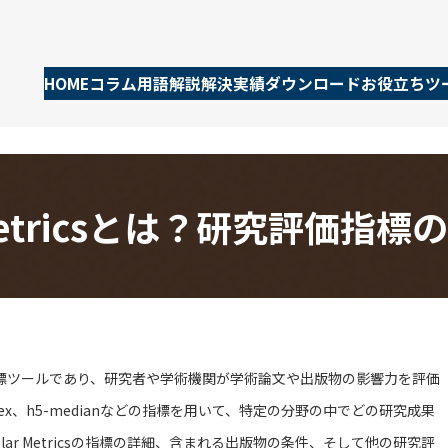
HOME
コラム
用語解説
解決実績
ダウンロード
お役立ちツ
ar Metricsとは？研究評
提供する研究評価指標ツールであり、研究者や学術機関が学術論文や出版物の影響力を評価
dex、h5-medianなどの指標を用いて、特定の分野の中でどの研究成果
lar Metricsの指標の詳細、含まれる出版物の条件、そして他の研究評