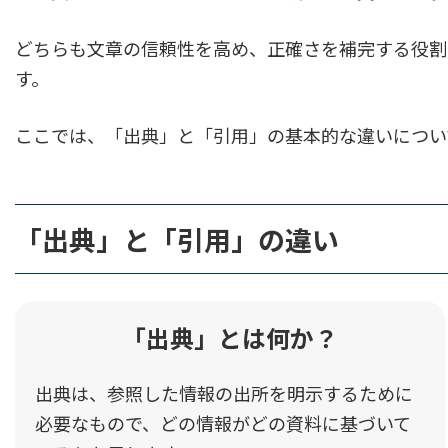
どちらも文章の信頼性を高め、正確さを補完する役割
2.2.
「引用」の文例
す。
2.2.1.
間接引用
ここでは、「出典」と「引用」の基本的な違いについ
2.2.2.
直接引用
3.
「出典」の役割と重要性
「出典」と「引用」の違い
3.1.
学術文献における「出典」の必要性
3.2.
論文で「出典」が記載されない理由
「出典」とは何か？
3.3.
適切な「出典」の選び方
出典は、参照した情報の出所を明示するために
必要なもので、どの情報がどの資料に基づいて
4.
「引用」の目的と使い方