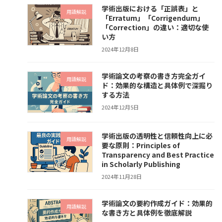
学術出版における「正誤表」と
用語解説
「Erratum」「Corrigendum」
「Correction」の違い：適切な使
い方
2024年12月8日
学術論文の考察の書き方完全ガイ
用語解説
ド：効果的な構造と具体例で深掘り
する方法
2024年12月5日
学術出版の透明性と信頼性向上に必
用語解説
要な原則：Principles of
Transparency and Best Practice
in Scholarly Publishing
2024年11月28日
学術論文の要約作成ガイド：効果的
用語解説
な書き方と具体例を徹底解説