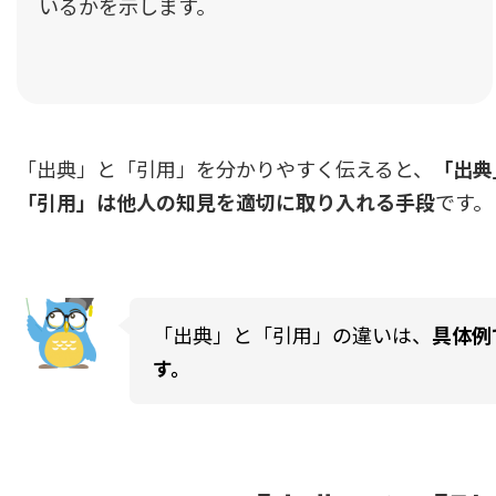
いるかを示します。
4.1.
「引用」の目的：他者の知見を活用
4.2.
引用方法の基本：直接引用と間接引
「出典」と「引用」を分かりやすく伝えると、
「
出典
4.3.
引用ルールと法的制約
「引用」は他人の知見を適切に取り入れる手段
です
5.
「出典」と「引用」の使い分け方
5.1.
「出典」が必要な場面と引用が必要
「出典」と「引用」の違いは、
具体例
5.2.
「出典」と「引用」のバランスの取
す。
6.
出典や引用における注意点
6.1.
無断引用・出典忘れのリスク