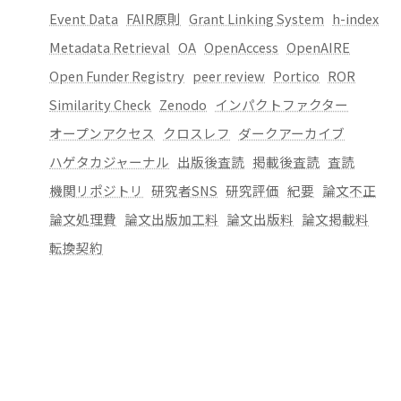
Event Data
FAIR原則
Grant Linking System
h-index
Metadata Retrieval
OA
OpenAccess
OpenAIRE
Open Funder Registry
peer review
Portico
ROR
Similarity Check
Zenodo
インパクトファクター
オープンアクセス
クロスレフ
ダークアーカイブ
ハゲタカジャーナル
出版後査読
掲載後査読
査読
機関リポジトリ
研究者SNS
研究評価
紀要
論文不正
論文処理費
論文出版加工料
論文出版料
論文掲載料
転換契約