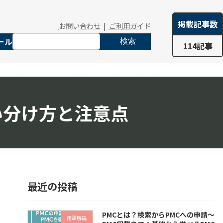
掲載記事数
お問い合わせ
|
ご利用ガイド
ール
検索
114記事
い分け方と注意点
最近の投稿
PMCとは？検索からPMCへの申請～
用語解説