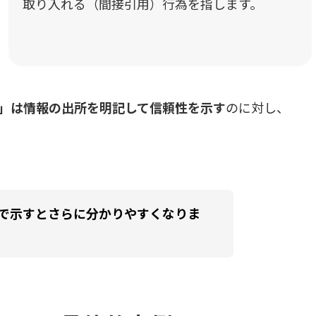
取り入れる（間接引用）行為を指します。
する
用
」は情報の出所を明記して信頼性を示す
のに対し、
。
な場面
で示すとさらに分かりやすくなりま
り方