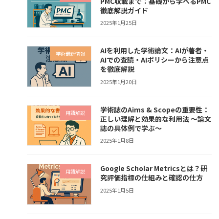
PMC収載まで：基礎から学べるPMC
徹底解説ガイド
2025年1月25日
AIを利用した学術論文：AIが著者・
学術最新情報
AIでの査読・AIポリシーから注意点
を徹底解説
2025年1月20日
学術誌のAims & Scopeの重要性：
用語解説
正しい理解と効果的な利用法 〜論文
誌の具体例で学ぶ〜
2025年1月8日
Google Scholar Metricsとは？研
用語解説
究評価指標の仕組みと確認の仕方
2025年1月5日