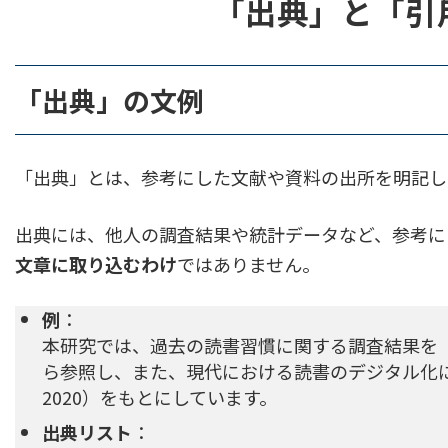
「出典」と「引
6.2.
著作権侵害を避けるためのポイント
「出典」の文例
6.3.
信頼性の低い「出典」の選別
7.
まとめ
「出典」とは、参考にした文献や資料の出所を明記し
出典には、他人の調査結果や統計データなど、参考に
文章に取り込むわけ
ではありません。
例
：
本研究では、過去の読書習慣に関する調査結果を「文
ら参照し、また、現代における読書のデジタル化
2020）をもとにしています。
出典リスト
：