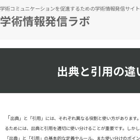
コ
ナ
学術コミュニケーションを促進するための学術情報発信サイト
ン
ビ
学術情報発信ラボ
テ
ゲ
ン
ー
ツ
シ
へ
ョ
ス
ン
キ
に
出典と引用の違
ッ
移
プ
動
「
出典」と「引用」には、それぞれ異なる役割と使い方があります
るためには、出典と引用を適切に使い分けることが重要です。しかし
「出典」と「引用」の基本的な定義やルール、また使い分けのポイ