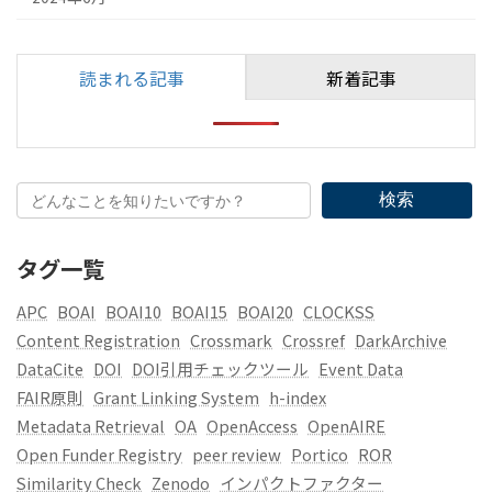
読まれる記事
新着記事
検索
タグ一覧
APC
BOAI
BOAI10
BOAI15
BOAI20
CLOCKSS
Content Registration
Crossmark
Crossref
DarkArchive
DataCite
DOI
DOI引用チェックツール
Event Data
FAIR原則
Grant Linking System
h-index
Metadata Retrieval
OA
OpenAccess
OpenAIRE
Open Funder Registry
peer review
Portico
ROR
Similarity Check
Zenodo
インパクトファクター