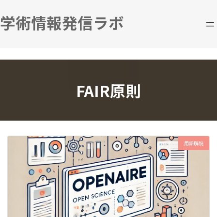
コ
ナ
ン
ビ
学術情報発信ラボ
テ
ゲ
ン
ー
ツ
シ
へ
ョ
ス
ン
キ
に
FAIR原則
ッ
移
プ
動
用語解説