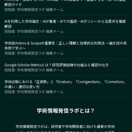
解説ガイド
投稿者: 学術情報発信ラボ 編集チーム
AIを利用した学術論文：AIが著者・AIでの査読・AIポリシーから注意点を徹底
解説
投稿者: 学術情報発信ラボ 編集チーム
学術誌のAims & Scopeの重要性：正しい理解と効果的な利用法 〜論文誌の具
体例で学ぶ〜
投稿者: 学術情報発信ラボ 編集チーム
Google Scholar Metricsとは？研究評価指標の仕組みと確認の仕方
投稿者: 学術情報発信ラボ 編集チーム
学術出版における「正誤表」と「Erratum」「Corrigendum」「Correction」
の違い：適切な使い方
投稿者: 学術情報発信ラボ 編集チーム
学術情報発信ラボとは？
学術情報発信ラボは、研究者や学術関係者に向けた最新の学術