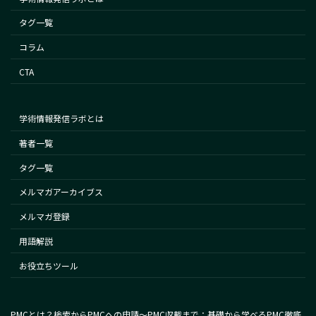
タグ一覧
コラム
CTA
学術情報発信ラボとは
著者一覧
タグ一覧
メルマガアーカイブス
メルマガ登録
用語解説
お役立ちツール
PMCとは？検索からPMCへの申請～PMC収載まで：基礎から学べるPMC徹底