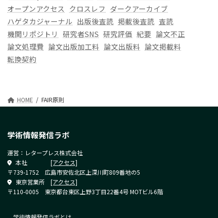
オープンアクセス
クロスレフ
ダークアーカイブ
ハゲタカジャーナル
出版後査読
掲載後査読
査読
機関リポジトリ
研究者SNS
研究評価
紀要
論文不正
論文処理費
論文出版加工料
論文出版料
論文掲載料
転換契約
HOME
FAIR原則
学術情報発信ラボ
運営：レタープレス株式会社
本社
[アクセス]
〒739-1752 広島市安佐北区上深川町809番地の5
東京営業所
[アクセス]
〒110-0005 東京都台東区上野3丁目22番4号 MOTビル6階
学術情報発信ラボとは