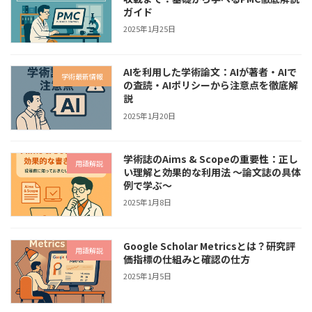
ガイド
2025年1月25日
AIを利用した学術論文：AIが著者・AIで
学術最新情報
の査読・AIポリシーから注意点を徹底解
説
2025年1月20日
学術誌のAims & Scopeの重要性：正し
用語解説
い理解と効果的な利用法 〜論文誌の具体
例で学ぶ〜
2025年1月8日
Google Scholar Metricsとは？研究評
用語解説
価指標の仕組みと確認の仕方
2025年1月5日