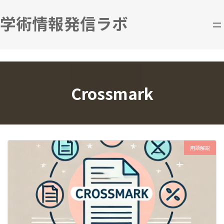
コ
ナ
ン
ビ
学術情報発信ラボ
テ
ゲ
ン
ー
ツ
シ
へ
ョ
ス
ン
キ
に
Crossmark
ッ
移
プ
動
用語解説