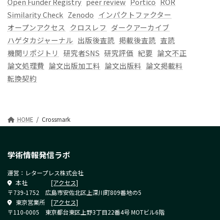
Open Funder Registry
peer review
Portico
ROR
Similarity Check
Zenodo
インパクトファクター
オープンアクセス
クロスレフ
ダークアーカイブ
ハゲタカジャーナル
出版後査読
掲載後査読
査読
機関リポジトリ
研究者SNS
研究評価
紀要
論文不正
論文処理費
論文出版加工料
論文出版料
論文掲載料
転換契約
HOME
Crossmark
学術情報発信ラボ
運営：レタープレス株式会社
本社
[アクセス]
〒739-1752 広島市安佐北区上深川町809番地の5
東京営業所
[アクセス]
〒110-0005 東京都台東区上野3丁目22番4号 MOTビル6階