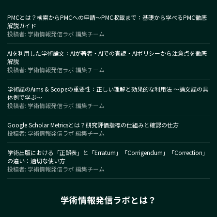
PMCとは？検索からPMCへの申請～PMC収載まで：基礎から学べるPMC徹底
解説ガイド
投稿者: 学術情報発信ラボ 編集チーム
AIを利用した学術論文：AIが著者・AIでの査読・AIポリシーから注意点を徹底
解説
投稿者: 学術情報発信ラボ 編集チーム
学術誌のAims & Scopeの重要性：正しい理解と効果的な利用法 〜論文誌の具
体例で学ぶ〜
投稿者: 学術情報発信ラボ 編集チーム
Google Scholar Metricsとは？研究評価指標の仕組みと確認の仕方
投稿者: 学術情報発信ラボ 編集チーム
学術出版における「正誤表」と「Erratum」「Corrigendum」「Correction」
の違い：適切な使い方
投稿者: 学術情報発信ラボ 編集チーム
学術情報発信ラボとは？