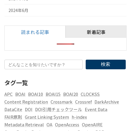
2024年6月
読まれる記事
新着記事
検索
タグ一覧
APC
BOAI
BOAI10
BOAI15
BOAI20
CLOCKSS
Content Registration
Crossmark
Crossref
DarkArchive
DataCite
DOI
DOI引用チェックツール
Event Data
FAIR原則
Grant Linking System
h-index
Metadata Retrieval
OA
OpenAccess
OpenAIRE