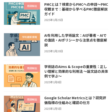
PMCとは？検索からPMCへの申請～PMC
用語解説
収載まで：基礎から学べるPMC徹底解説
ガイド
2025年1月25日
AIを利用した学術論文：AIが著者・AIで
学術最新情報
の査読・AIポリシーから注意点を徹底解
説
2025年1月20日
学術誌のAims & Scopeの重要性：正し
用語解説
い理解と効果的な利用法 〜論文誌の具体
例で学ぶ〜
2025年1月8日
Google Scholar Metricsとは？研究評
用語解説
価指標の仕組みと確認の仕方
2025年1月5日