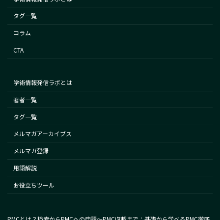
タグ一覧
コラム
CTA
学術情報発信ラボとは
著者一覧
タグ一覧
メルマガアーカイブス
メルマガ登録
用語解説
お役立ちツール
PMCとは？検索からPMCへの申請～PMC収載まで：基礎から学べるPMC徹底