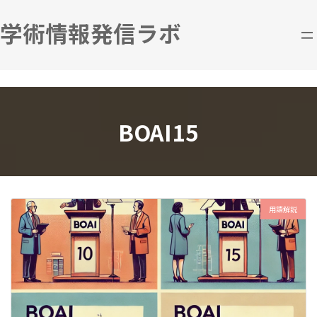
コ
ナ
ン
ビ
学術情報発信ラボ
テ
ゲ
ン
ー
ツ
シ
へ
ョ
ス
ン
キ
に
BOAI15
ッ
移
プ
動
用語解説