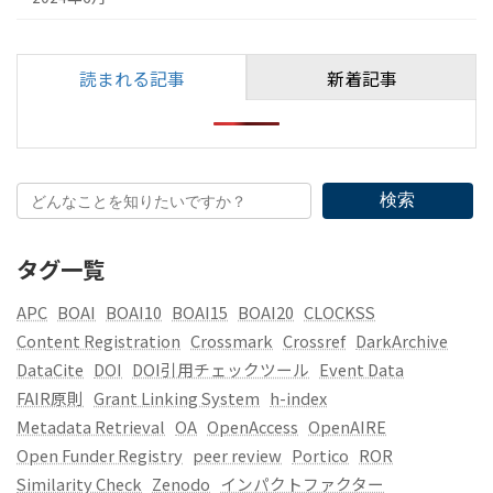
読まれる記事
新着記事
検索
タグ一覧
APC
BOAI
BOAI10
BOAI15
BOAI20
CLOCKSS
Content Registration
Crossmark
Crossref
DarkArchive
DataCite
DOI
DOI引用チェックツール
Event Data
FAIR原則
Grant Linking System
h-index
Metadata Retrieval
OA
OpenAccess
OpenAIRE
Open Funder Registry
peer review
Portico
ROR
Similarity Check
Zenodo
インパクトファクター