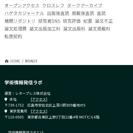
オープンアクセス
クロスレフ
ダークアーカイブ
ハゲタカジャーナル
出版後査読
掲載後査読
査読
機関リポジトリ
研究者SNS
研究評価
紀要
論文不正
論文処理費
論文出版加工料
論文出版料
論文掲載料
転換契約
HOME
BOAI15
学術情報発信ラボ
運営：レタープレス株式会社
本社
[アクセス]
〒739-1752 広島市安佐北区上深川町809番地の5
東京営業所
[アクセス]
〒110-0005 東京都台東区上野3丁目22番4号 MOTビル6階
学術情報発信ラボとは