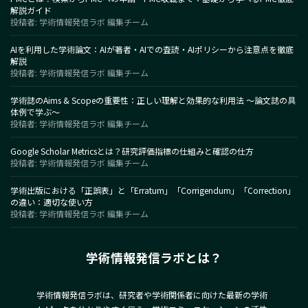
解説ガイド
投稿者: 学術情報発信ラボ 編集チーム
AIを利用した学術論文：AIが著者・AIでの査読・AIポリシーから注意点を徹底
解説
投稿者: 学術情報発信ラボ 編集チーム
学術誌のAims & Scopeの重要性：正しい理解と効果的な利用法 〜論文誌の具
体例で学ぶ〜
投稿者: 学術情報発信ラボ 編集チーム
Google Scholar Metricsとは？研究評価指標の仕組みと確認の仕方
投稿者: 学術情報発信ラボ 編集チーム
学術出版における「正誤表」と「Erratum」「Corrigendum」「Correction」
の違い：適切な使い方
投稿者: 学術情報発信ラボ 編集チーム
学術情報発信ラボとは？
学術情報発信ラボは、研究者や学術関係者に向けた最新の学術