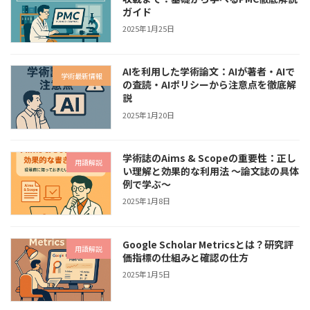
ガイド
2025年1月25日
AIを利用した学術論文：AIが著者・AIで
学術最新情報
の査読・AIポリシーから注意点を徹底解
説
2025年1月20日
学術誌のAims & Scopeの重要性：正し
用語解説
い理解と効果的な利用法 〜論文誌の具体
例で学ぶ〜
2025年1月8日
Google Scholar Metricsとは？研究評
用語解説
価指標の仕組みと確認の仕方
2025年1月5日