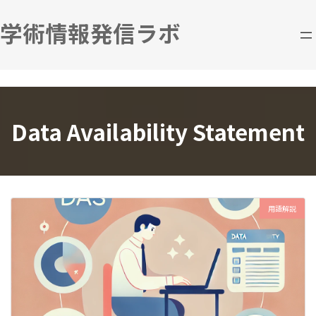
コ
ナ
ン
ビ
学術情報発信ラボ
テ
ゲ
ン
ー
ツ
シ
へ
ョ
ス
ン
キ
に
Data Availability Statement
ッ
移
プ
動
用語解説