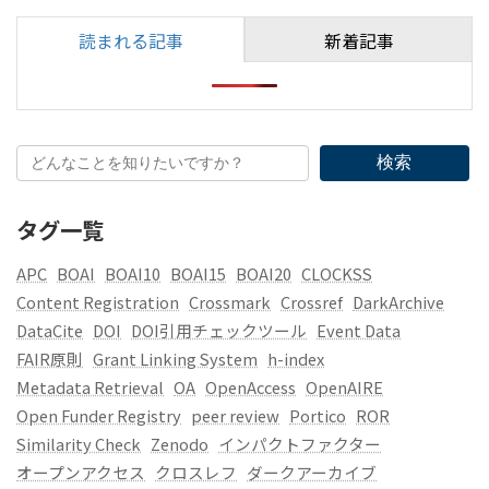
読まれる記事
新着記事
検索
タグ一覧
APC
BOAI
BOAI10
BOAI15
BOAI20
CLOCKSS
Content Registration
Crossmark
Crossref
DarkArchive
DataCite
DOI
DOI引用チェックツール
Event Data
FAIR原則
Grant Linking System
h-index
Metadata Retrieval
OA
OpenAccess
OpenAIRE
Open Funder Registry
peer review
Portico
ROR
Similarity Check
Zenodo
インパクトファクター
オープンアクセス
クロスレフ
ダークアーカイブ