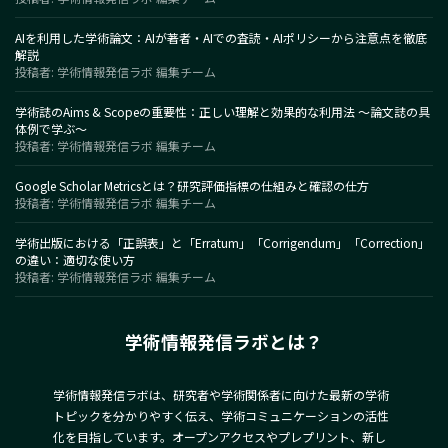
AIを利用した学術論文：AIが著者・AIでの査読・AIポリシーから注意点を徹底
解説
投稿者: 学術情報発信ラボ 編集チーム
学術誌のAims & Scopeの重要性：正しい理解と効果的な利用法 〜論文誌の具
体例で学ぶ〜
投稿者: 学術情報発信ラボ 編集チーム
Google Scholar Metricsとは？研究評価指標の仕組みと確認の仕方
投稿者: 学術情報発信ラボ 編集チーム
学術出版における「正誤表」と「Erratum」「Corrigendum」「Correction」
の違い：適切な使い方
投稿者: 学術情報発信ラボ 編集チーム
学術情報発信ラボとは？
学術情報発信ラボは、研究者や学術関係者に向けた最新の学術
トピックを分かりやすく伝え、学術コミュニケーションの活性
化を目指しています。オープンアクセスやプレプリント、新し