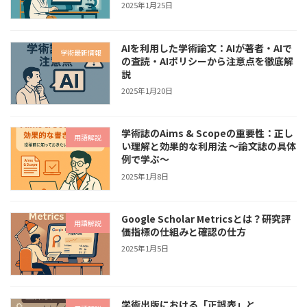
2025年1月25日
AIを利用した学術論文：AIが著者・AIで
学術最新情報
の査読・AIポリシーから注意点を徹底解
説
2025年1月20日
学術誌のAims & Scopeの重要性：正し
用語解説
い理解と効果的な利用法 〜論文誌の具体
例で学ぶ〜
2025年1月8日
Google Scholar Metricsとは？研究評
用語解説
価指標の仕組みと確認の仕方
2025年1月5日
学術出版における「正誤表」と