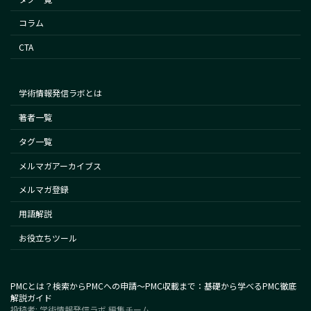
コラム
CTA
学術情報発信ラボとは
著者一覧
タグ一覧
メルマガアーカイブス
メルマガ登録
用語解説
お役立ちツール
PMCとは？検索からPMCへの申請～PMC収載まで：基礎から学べるPMC徹底
解説ガイド
投稿者: 学術情報発信ラボ 編集チーム