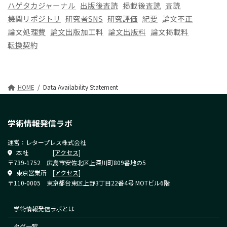
ハゲタカジャーナル
出版後査読
掲載後査読
査読
機関リポジトリ
研究者SNS
研究評価
紀要
論文不正
論文処理費
論文出版加工料
論文出版料
論文掲載料
転換契約
HOME
Data Availability Statement
学術情報発信ラボ
運営：レタープレス株式会社
本社
[アクセス]
〒739-1752 広島市安佐北区上深川町809番地の5
東京営業所
[アクセス]
〒110-0005 東京都台東区上野3丁目22番4号 MOTビル6階
学術情報発信ラボとは
タグ一覧