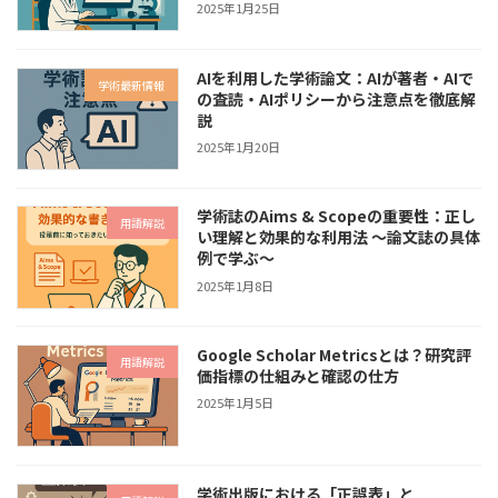
2025年1月25日
AIを利用した学術論文：AIが著者・AIで
学術最新情報
の査読・AIポリシーから注意点を徹底解
説
2025年1月20日
学術誌のAims & Scopeの重要性：正し
用語解説
い理解と効果的な利用法 〜論文誌の具体
例で学ぶ〜
2025年1月8日
Google Scholar Metricsとは？研究評
用語解説
価指標の仕組みと確認の仕方
2025年1月5日
学術出版における「正誤表」と