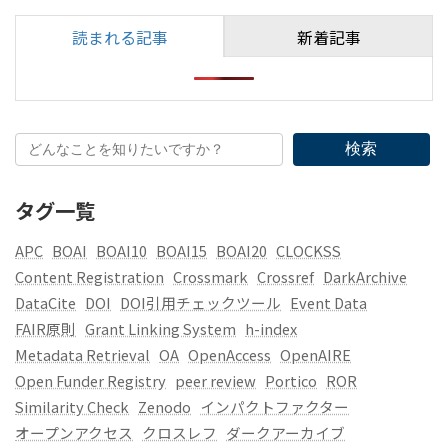
読まれる記事
新着記事
検索
タグ一覧
APC
BOAI
BOAI10
BOAI15
BOAI20
CLOCKSS
Content Registration
Crossmark
Crossref
DarkArchive
DataCite
DOI
DOI引用チェックツール
Event Data
FAIR原則
Grant Linking System
h-index
Metadata Retrieval
OA
OpenAccess
OpenAIRE
Open Funder Registry
peer review
Portico
ROR
Similarity Check
Zenodo
インパクトファクター
オープンアクセス
クロスレフ
ダークアーカイブ