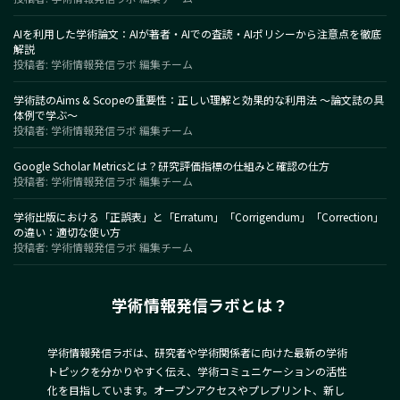
AIを利用した学術論文：AIが著者・AIでの査読・AIポリシーから注意点を徹底
解説
投稿者: 学術情報発信ラボ 編集チーム
学術誌のAims & Scopeの重要性：正しい理解と効果的な利用法 〜論文誌の具
体例で学ぶ〜
投稿者: 学術情報発信ラボ 編集チーム
Google Scholar Metricsとは？研究評価指標の仕組みと確認の仕方
投稿者: 学術情報発信ラボ 編集チーム
学術出版における「正誤表」と「Erratum」「Corrigendum」「Correction」
の違い：適切な使い方
投稿者: 学術情報発信ラボ 編集チーム
学術情報発信ラボとは？
学術情報発信ラボは、研究者や学術関係者に向けた最新の学術
トピックを分かりやすく伝え、学術コミュニケーションの活性
化を目指しています。オープンアクセスやプレプリント、新し