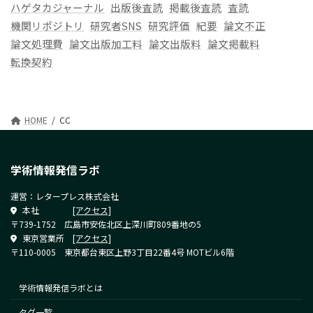
ハゲタカジャーナル
出版後査読
掲載後査読
査読
機関リポジトリ
研究者SNS
研究評価
紀要
論文不正
論文処理費
論文出版加工料
論文出版料
論文掲載料
転換契約
HOME
CC
学術情報発信ラボ
運営：レタープレス株式会社
本社
[アクセス]
〒739-1752 広島市安佐北区上深川町809番地の5
東京営業所
[アクセス]
〒110-0005 東京都台東区上野3丁目22番4号 MOTビル6階
学術情報発信ラボとは
タグ一覧