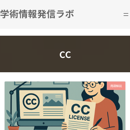
コ
ナ
ン
ビ
学術情報発信ラボ
テ
ゲ
ン
ー
ツ
シ
へ
ョ
ス
ン
キ
に
CC
ッ
移
プ
動
用語解説