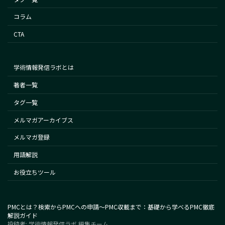
コラム
CTA
学術情報発信ラボとは
著者一覧
タグ一覧
メルマガアーカイブス
メルマガ登録
用語解説
お役立ちツール
PMCとは？検索からPMCへの申請～PMC収載まで：基礎から学べるPMC徹底
解説ガイド
投稿者: 学術情報発信ラボ 編集チーム