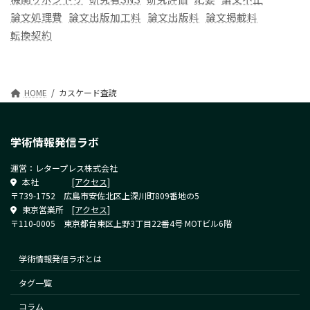
論文処理費
論文出版加工料
論文出版料
論文掲載料
転換契約
HOME
カスケード査読
学術情報発信ラボ
運営：レタープレス株式会社
本社
[アクセス]
〒739-1752 広島市安佐北区上深川町809番地の5
東京営業所
[アクセス]
〒110-0005 東京都台東区上野3丁目22番4号 MOTビル6階
学術情報発信ラボとは
タグ一覧
コラム