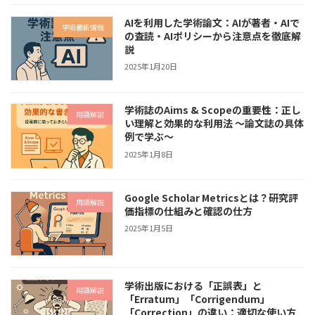
AIを利用した学術論文：AIが著者・AIで
学術最新情報
の査読・AIポリシーから注意点を徹底解
説
2025年1月20日
学術誌のAims & Scopeの重要性：正し
用語解説
い理解と効果的な利用法 〜論文誌の具体
例で学ぶ〜
2025年1月8日
Google Scholar Metricsとは？研究評
用語解説
価指標の仕組みと確認の仕方
2025年1月5日
学術出版における「正誤表」と
用語解説
「Erratum」「Corrigendum」
「Correction」の違い：適切な使い方