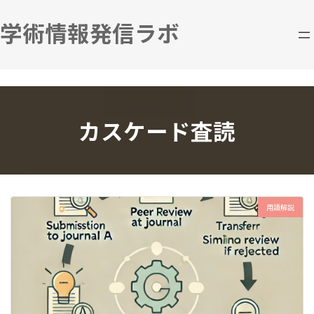
コ
ナ
ン
ビ
学術情報発信ラボ
テ
ゲ
ン
ー
ツ
シ
へ
ョ
ス
ン
キ
に
カスケード査読
ッ
移
プ
動
用語解説