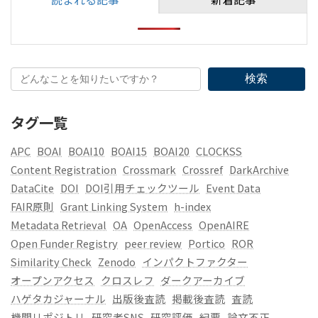
検索
タグ一覧
APC
BOAI
BOAI10
BOAI15
BOAI20
CLOCKSS
Content Registration
Crossmark
Crossref
DarkArchive
DataCite
DOI
DOI引用チェックツール
Event Data
FAIR原則
Grant Linking System
h-index
Metadata Retrieval
OA
OpenAccess
OpenAIRE
Open Funder Registry
peer review
Portico
ROR
Similarity Check
Zenodo
インパクトファクター
オープンアクセス
クロスレフ
ダークアーカイブ
ハゲタカジャーナル
出版後査読
掲載後査読
査読
機関リポジトリ
研究者SNS
研究評価
紀要
論文不正