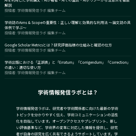
解説
投稿者: 学術情報発信ラボ 編集チーム
学術誌のAims & Scopeの重要性：正しい理解と効果的な利用法 〜論文誌の具
体例で学ぶ〜
投稿者: 学術情報発信ラボ 編集チーム
Google Scholar Metricsとは？研究評価指標の仕組みと確認の仕方
投稿者: 学術情報発信ラボ 編集チーム
学術出版における「正誤表」と「Erratum」「Corrigendum」「Correction」
の違い：適切な使い方
投稿者: 学術情報発信ラボ 編集チーム
学術情報発信ラボとは？
学術情報発信ラボは、研究者や学術関係者に向けた最新の学術
トピックを分かりやすく伝え、学術コミュニケーションの活性
化を目指しています。オープンアクセスやプレプリント、新し
い評価基準など、学術界の変革に対応した情報を提供し、研究
者が自身の研究を広く共有できるようサポートしています。学