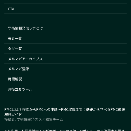
CTA
学術情報発信ラボとは
著者一覧
タグ一覧
メルマガアーカイブス
メルマガ登録
用語解説
お役立ちツール
PMCとは？検索からPMCへの申請～PMC収載まで：基礎から学べるPMC徹底
解説ガイド
投稿者: 学術情報発信ラボ 編集チーム
AIを利用した学術論文：AIが著者・AIでの査読・AIポリシーから注意点を徹底