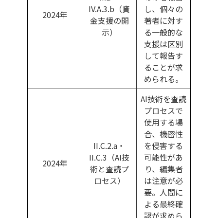
IV.A.3.b（資
し、個々の
2024年
金支援の開
著者に対す
示）
る一般的な
支援は区別
して報告す
ることが求
められる。
AI技術を査読
プロセスで
使用する場
合、機密性
II.C.2.a・
を侵害する
II.C.3（AI技
可能性があ
2024年
術と査読プ
り、編集者
ロセス）
は注意が必
要。人間に
よる最終確
認が求めら