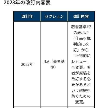
2023年の改訂内容表
改訂年
セクション
改訂内容
著者基準#2
の表現が
「作品を批
判的に改
訂」から
「批判的に
II.A（著者基
レビュー」
2023年
準）
へ変更。著
者が原稿を
改訂する必
要があると
いう誤解を
防ぐための
変更。