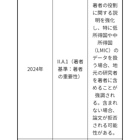
著者の役割
に関する説
明を強化
し、特に低
所得国や中
所得国
（LMIC）の
データを扱
II.A.1（著者
う場合、地
2024年
基準：著者
元の研究者
の重要性）
を著者に含
めることが
強調され
る。含まれ
ない場合、
論文が拒否
される可能
性がある。