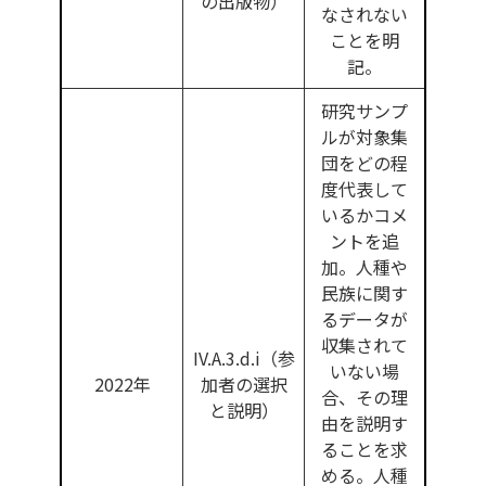
の出版物）
なされない
ことを明
記。
研究サンプ
ルが対象集
団をどの程
度代表して
いるかコメ
ントを追
加。人種や
民族に関す
るデータが
収集されて
IV.A.3.d.i（参
いない場
2022年
加者の選択
合、その理
と説明）
由を説明す
ることを求
める。人種