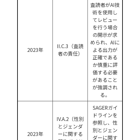
査読者がAI技
術を使用し
てレビュー
を行う場合
の開示が求
められ、AIに
II.C.3（査読
2023年
よる出力が
者の責任）
正確である
か慎重に評
価する必要
があること
が強調され
る。
SAGERガイ
ドラインを
IV.A.2（性別
参照し、性
とジェンダ
別とジェン
2023年
ーに関する
ダーに関す