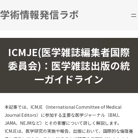
コ
ナ
ン
ビ
学術情報発信ラボ
テ
ゲ
ン
ー
ツ
シ
へ
ョ
ス
ン
ICMJE(医学雑誌編集者国際
キ
に
ッ
移
委員会)：医学雑誌出版の統
プ
動
一ガイドライン
本記事では、ICMJE（International Committee of Medical
Journal Editors）に参加する主要な医学ジャーナル（BMJ、
JAMA、NEJMなど）とその影響について詳しく解説します。
ICMJEは、医学研究の実施や報告、出版において、国際的な倫理基